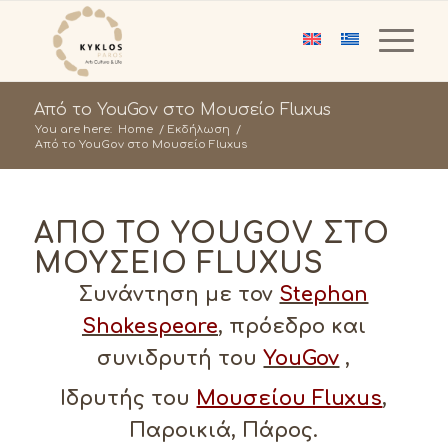
Από το YouGov στο Μουσείο Fluxus
You are here:
Home
/
Εκδήλωση
/
Από το YouGov στο Μουσείο Fluxus
ΑΠΌ ΤΟ YOUGOV ΣΤΟ
ΜΟΥΣΕΊΟ FLUXUS
Συνάντηση με τον
Stephan
Shakespeare
, πρόεδρο και
συνιδρυτή του
YouGov
,
Ιδρυτής του
Μουσείου Fluxus
,
Παροικιά, Πάρος.