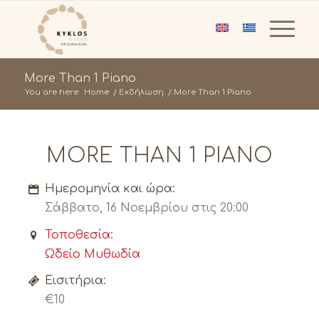
More Than 1 Piano
You are here:
Home
/
Εκδήλωση
/
More Than 1 Piano
MORE THAN 1 PIANO
Ημερομηνία και ώρα:
Σάββατο, 16 Νοεμβρίου στις 20:00
Τοποθεσία:
Ωδείο Μυθωδία
Εισιτήρια:
€10