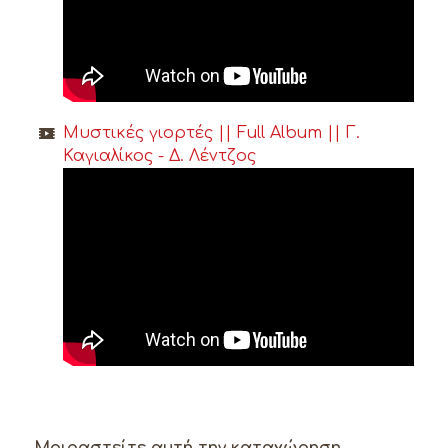
Μυστικές γιορτές || Full Album || Γ.
Καγιαλίκος - Δ. Λέντζος
Μοιραστείτε αυτή την καταχώρηση